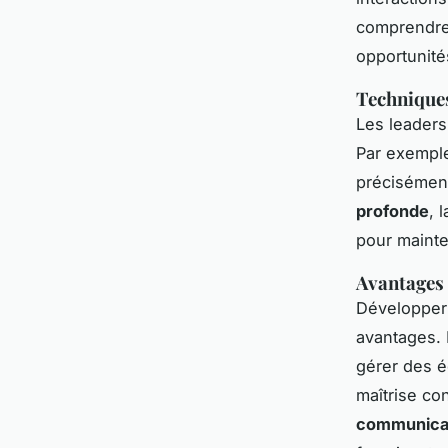
comprendre 
opportunité
Techniques
Les leaders
Par exemple
précisémen
profonde
, 
pour mainte
Avantages d
Développe
avantages. 
gérer des é
maîtrise co
communicat