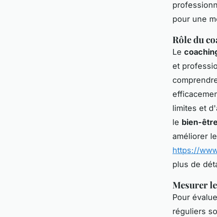
professionn
pour une me
Rôle du co
Le
coachin
et professi
comprendre 
efficacemen
limites et 
le
bien-être
améliorer le
https://www
plus de déta
Mesurer le
Pour évalue
réguliers s