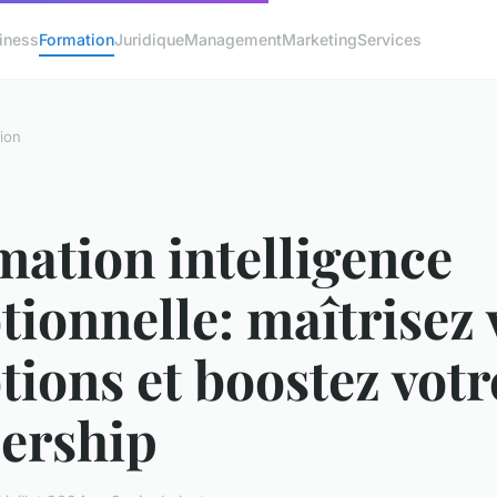
iness
Formation
Juridique
Management
Marketing
Services
ion
ation intelligence
ionnelle: maîtrisez 
ions et boostez votr
dership