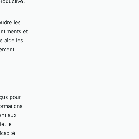
productive.
oudre les
entiments et
e aide les
lement
çus pour
formations
ant aux
e, le
icacité