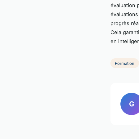
évaluation p
évaluations
progrès réa
Cela garant
en intellig
Formation
G