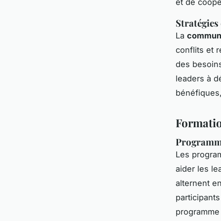
et de coopé
Stratégies
La
communi
conflits et 
des besoins
leaders à d
bénéfiques,
Formatio
Programmes
Les progr
aider les l
alternent e
participant
programme "