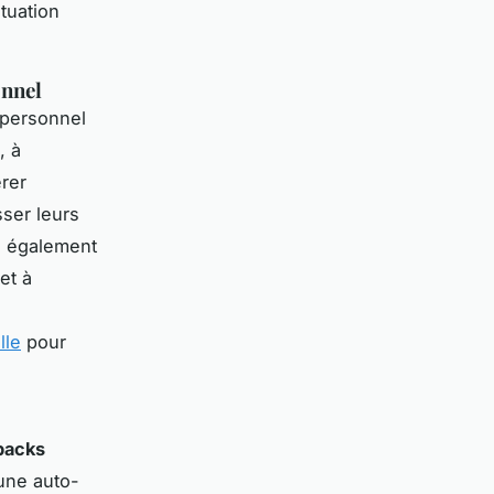
tuation
onnel
 personnel
, à
rer
ser leurs
se également
et à
lle
pour
backs
une auto-