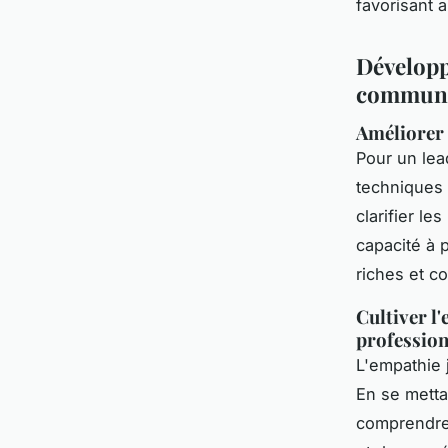
favorisant 
Développ
communi
Améliorer 
Pour un le
techniques 
clarifier l
capacité à 
riches et co
Cultiver l
profession
L'empathie 
En se metta
comprendre 