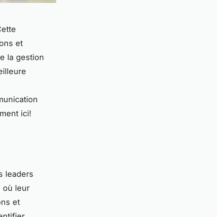
Cette
ons et
e la gestion
illeure
munication
ment ici!
s leaders
 où leur
ons et
ntifier,