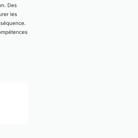
ion. Des
urer les
onséquence.
 compétences