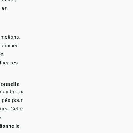
s en
émotions.
t nommer
on
fficaces
ionnelle
 nombreux
uipés pour
urs. Cette
e
tionnelle
,