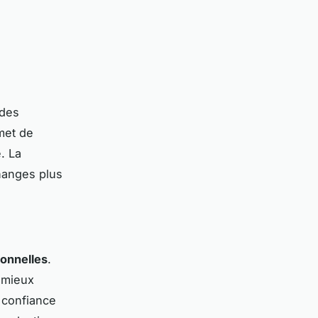
 des
rmet de
. La
hanges plus
ionnelles
.
t mieux
 confiance