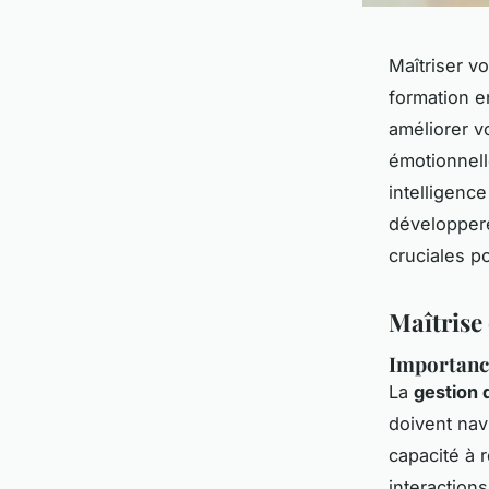
Maîtriser v
formation e
améliorer v
émotionnell
intelligenc
développer
cruciales p
Maîtrise
Importance
La
gestion 
doivent nav
capacité à 
interaction