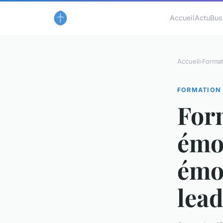
Accueil
Actu
Bus
Accueil
›
Format
FORMATION
Form
émot
émot
lea